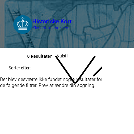
Nulstil
0 Resultater
Sorter efter:
Der blev desværre ikke fundet nogle resultater for
de følgende filtrer. Prøv at ændre din søgning.