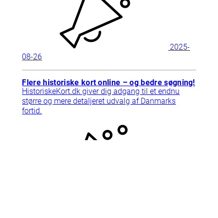
2025-
08-26
Flere historiske kort online – og bedre søgning!
HistoriskeKort.dk giver dig adgang til et endnu
større og mere detaljeret udvalg af Danmarks
fortid.
2025-
09-10