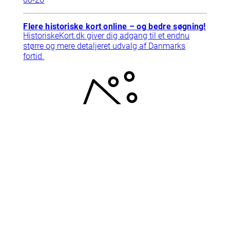
Flere historiske kort online – og bedre søgning!
HistoriskeKort.dk giver dig adgang til et endnu
større og mere detaljeret udvalg af Danmarks
fortid.
2025-
09-10
Support
Tlf. 78768792
Har du brug for hjælp? Ring til
supporten, vi har åbent mandag-