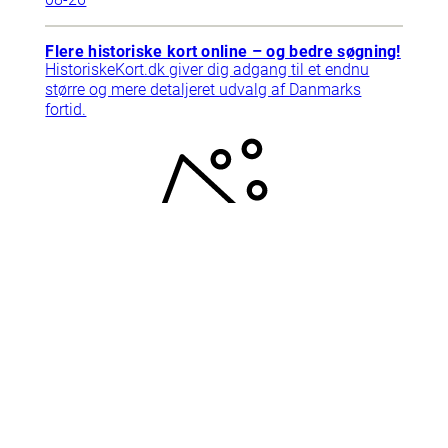
Flere historiske kort online – og bedre søgning!
HistoriskeKort.dk giver dig adgang til et endnu
større og mere detaljeret udvalg af Danmarks
fortid.
2025-
09-10
Support
Tlf. 78768792
Har du brug for hjælp? Ring til
supporten, vi har åbent mandag-