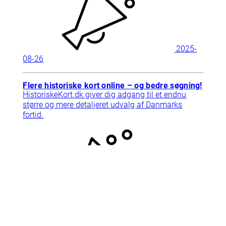
2025-
08-26
Flere historiske kort online – og bedre søgning!
HistoriskeKort.dk giver dig adgang til et endnu
større og mere detaljeret udvalg af Danmarks
fortid.
2025-
09-10