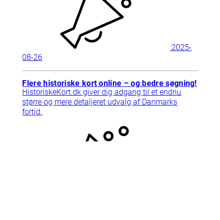
2025-
08-26
Flere historiske kort online – og bedre søgning!
HistoriskeKort.dk giver dig adgang til et endnu
større og mere detaljeret udvalg af Danmarks
fortid.
2025-
09-10