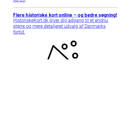
Flere historiske kort online – og bedre søgning!
HistoriskeKort.dk giver dig adgang til et endnu
større og mere detaljeret udvalg af Danmarks
fortid.
2025-
09-10
Support
Tlf. 78768792
Har du brug for hjælp? Ring til
supporten, vi har åbent mandag-