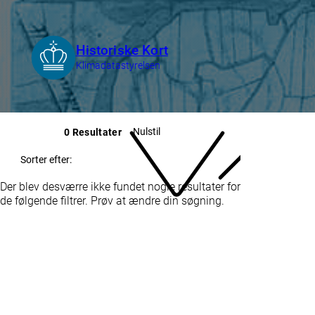
Nulstil
0 Resultater
Sorter efter:
Der blev desværre ikke fundet nogle resultater for
de følgende filtrer. Prøv at ændre din søgning.