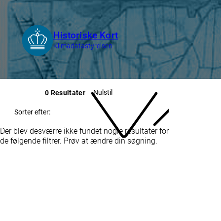
Nulstil
0 Resultater
Sorter efter:
Der blev desværre ikke fundet nogle resultater for
de følgende filtrer. Prøv at ændre din søgning.