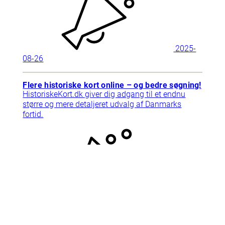
2025-
08-26
Flere historiske kort online – og bedre søgning!
HistoriskeKort.dk giver dig adgang til et endnu
større og mere detaljeret udvalg af Danmarks
fortid.
2025-
09-10