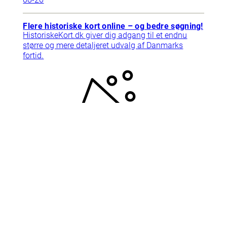
Flere historiske kort online – og bedre søgning!
HistoriskeKort.dk giver dig adgang til et endnu
større og mere detaljeret udvalg af Danmarks
fortid.
2025-
09-10
Support
Tlf. 78768792
Har du brug for hjælp? Ring til
supporten, vi har åbent mandag-