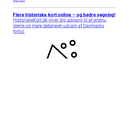
Flere historiske kort online – og bedre søgning!
HistoriskeKort.dk giver dig adgang til et endnu
større og mere detaljeret udvalg af Danmarks
fortid.
2025-
09-10
Support
Tlf. 78768792
Har du brug for hjælp? Ring til
supporten, vi har åbent mandag-