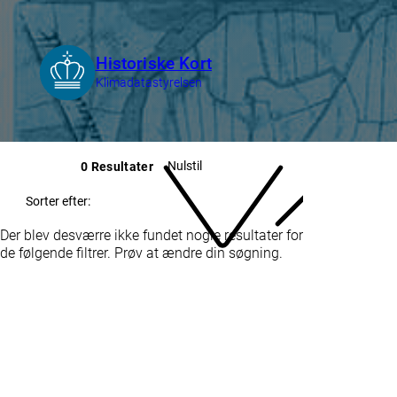
Nulstil
0 Resultater
Sorter efter:
Der blev desværre ikke fundet nogle resultater for
de følgende filtrer. Prøv at ændre din søgning.