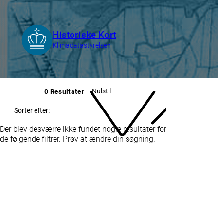
Nulstil
0 Resultater
Sorter efter:
Der blev desværre ikke fundet nogle resultater for
de følgende filtrer. Prøv at ændre din søgning.