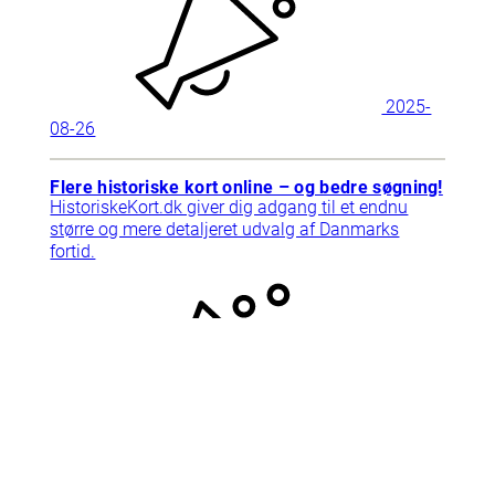
2025-
08-26
Flere historiske kort online – og bedre søgning!
HistoriskeKort.dk giver dig adgang til et endnu
større og mere detaljeret udvalg af Danmarks
fortid.
2025-
09-10