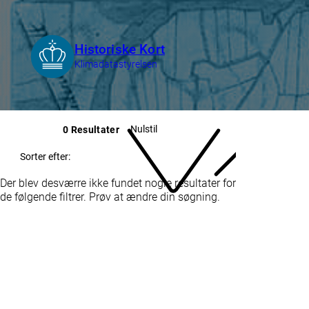
Nulstil
0 Resultater
Sorter efter:
Der blev desværre ikke fundet nogle resultater for
de følgende filtrer. Prøv at ændre din søgning.