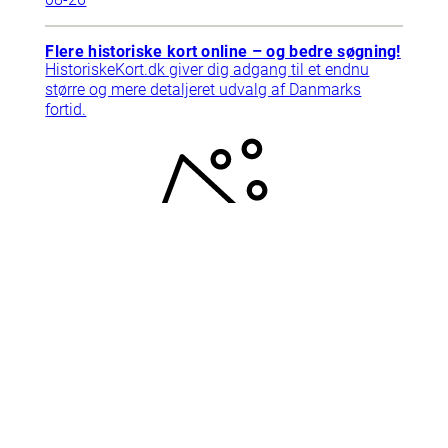
Flere historiske kort online – og bedre søgning!
HistoriskeKort.dk giver dig adgang til et endnu
større og mere detaljeret udvalg af Danmarks
fortid.
2025-
09-10
Support
Tlf. 78768792
Har du brug for hjælp? Ring til
supporten, vi har åbent mandag-