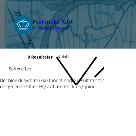
Nulstil
0 Resultater
Sorter efter:
Der blev desværre ikke fundet nogle resultater for
de følgende filtrer. Prøv at ændre din søgning.