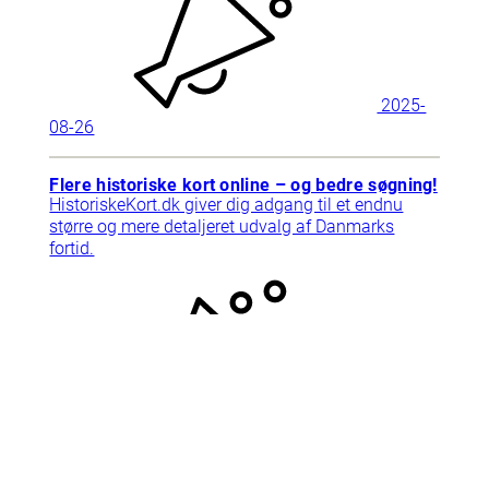
2025-
08-26
Flere historiske kort online – og bedre søgning!
HistoriskeKort.dk giver dig adgang til et endnu
større og mere detaljeret udvalg af Danmarks
fortid.
2025-
09-10